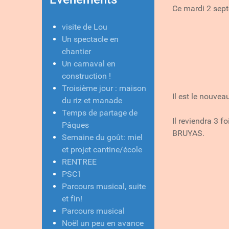
Ce mardi 2 septe
visite de Lou
Un spectacle en
chantier
Un carnaval en
construction !
Troisième jour : maison
Il est le nouve
du riz et manade
Temps de partage de
Il reviendra 3 
Pâques
BRUYAS.
Semaine du goût: miel
et projet cantine/école
RENTREE
PSC1
Parcours musical, suite
et fin!
Parcours musical
Noël un peu en avance