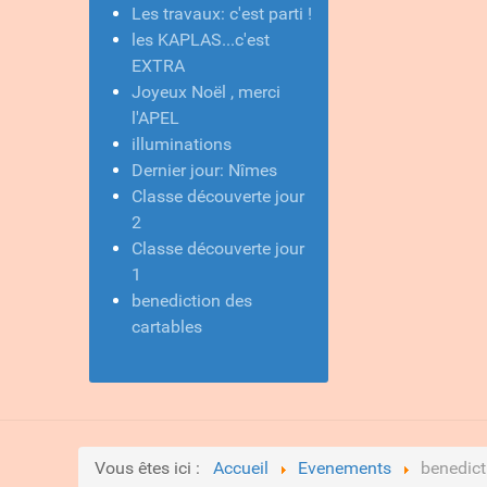
Les travaux: c'est parti !
les KAPLAS...c'est
EXTRA
Joyeux Noël , merci
l'APEL
illuminations
Dernier jour: Nîmes
Classe découverte jour
2
Classe découverte jour
1
benediction des
cartables
Vous êtes ici :
Accueil
Evenements
benedict