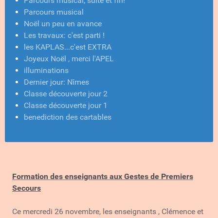
Parcours musical, suite et fin!
Parcours musical
Noël un peu en avance
Les travaux: c'est parti !
les KAPLAS...c'est EXTRA
Joyeux Noël , merci l'APEL
illuminations
Dernier jour: Nîmes
Classe découverte jour 2
Classe découverte jour 1
benediction des cartables
Formation des enseignants aux Gestes de Premiers
Secours
Ce mercredi 26 novembre, les enseignants , Clémence et