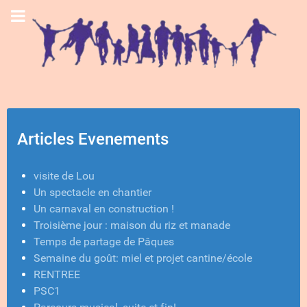
Articles Evenements
visite de Lou
Un spectacle en chantier
Un carnaval en construction !
Troisième jour : maison du riz et manade
Temps de partage de Pâques
Semaine du goût: miel et projet cantine/école
RENTREE
PSC1