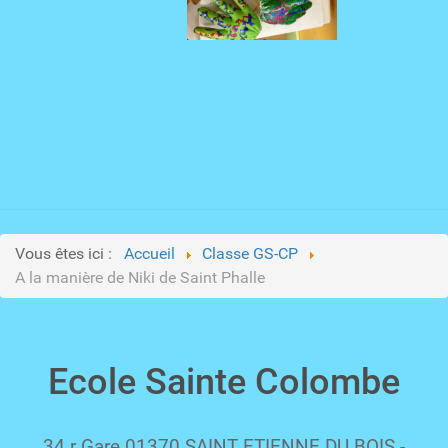
Vous êtes ici :
Accueil
Classe GS-CP
A la manière de Niki de Saint Phalle
Ecole Sainte Colombe
34 r Gare 01370 SAINT ETIENNE DU BOIS -