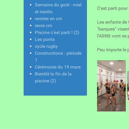
Semaine du goût : miel
C'est parti pour
et risotto
rentrée en cm
Les enfants de C
recre cm
"barques" visent 
Piscine c'est parti ! (2)
l'ASNS vont se 
Les ponts
cycle rugby
Peu importe le p
Constructions : période
1
Cérémonie du 19 mars
Bientôt la fin de la
piscine (2)