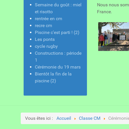
Semaine du goût : miel
Nous nous somme
et risotto
France.
rentrée en cm
recre cm
Piscine c'est parti ! (2)
Les ponts
cycle rugby
Constructions : période
1
Cérémonie du 19 mars
Bientôt la fin de la
piscine (2)
Vous êtes ici :
Accueil
Classe CM
Cérémonie