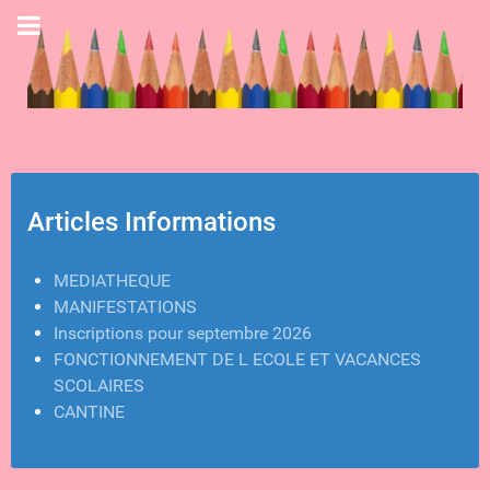
Articles Informations
MEDIATHEQUE
MANIFESTATIONS
Inscriptions pour septembre 2026
FONCTIONNEMENT DE L ECOLE ET VACANCES
SCOLAIRES
CANTINE