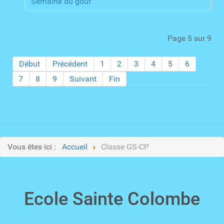
Semaine du goût
Page 5 sur 9
Début
Précédent
1
2
3
4
5
6
7
8
9
Suivant
Fin
Vous êtes ici :
Accueil
Classe GS-CP
Ecole Sainte Colombe