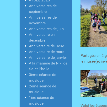
ATOLE 2025
Anniversaires de
septembre
Anniversaires de
novembre
Anniversaires de juin
Anniversaire en
décembre
Anniversaire de Rose
Anniversaire de mars
Partagés en 2 gr
Anniversaire de janvier
le musée(et inv
A la manière de Niki de
Saint Phalle
3ème séance de
musique
2ème séance de
musique
1ère séance de
musique
Voici les étapes