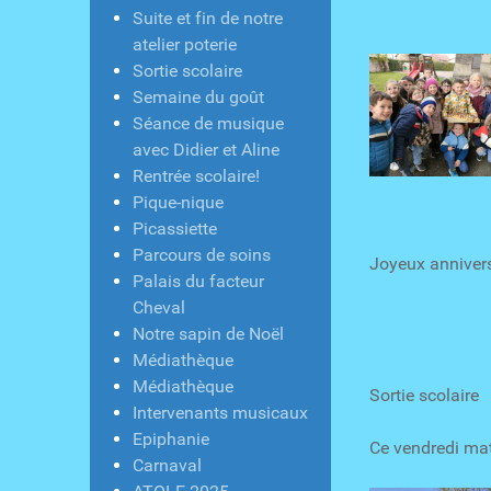
Suite et fin de notre
atelier poterie
Sortie scolaire
Semaine du goût
Séance de musique
avec Didier et Aline
Rentrée scolaire!
Pique-nique
Picassiette
Parcours de soins
Joyeux anniver
Palais du facteur
Cheval
Notre sapin de Noël
Médiathèque
Médiathèque
Sortie scolaire
Intervenants musicaux
Epiphanie
Ce vendredi mat
Carnaval