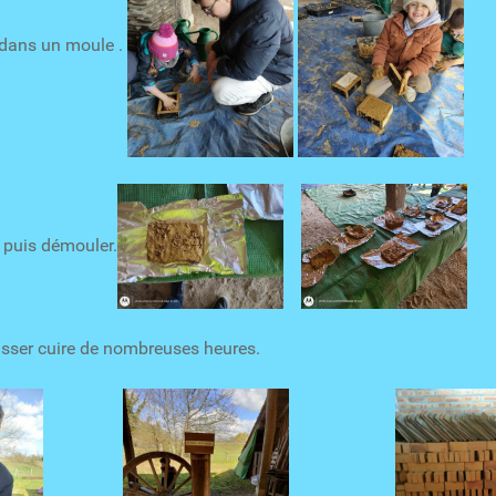
e dans un moule .
r puis démouler.
aisser cuire de nombreuses heures.