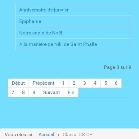
Anniversaire de janvier
Epiphanie
Notre sapin de Noël
A la manière de Niki de Saint Phalle
Page 3 sur 9
Début
Précédent
1
2
3
4
5
6
7
8
9
Suivant
Fin
Vous êtes ici :
Accueil
Classe GS-CP